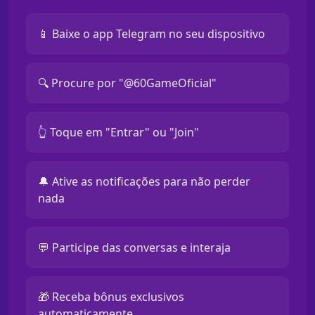
📱 Baixe o app Telegram no seu dispositivo
🔍 Procure por "@60GameOficial"
👆 Toque em "Entrar" ou "Join"
🔔 Ative as notificações para não perder
nada
💬 Participe das conversas e interaja
🎁 Receba bônus exclusivos
automaticamente