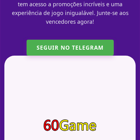
tem acesso a promoções incríveis e uma
experiência de jogo inigualável. Junte-se aos
vencedores agora!
SEGUIR NO TELEGRAM