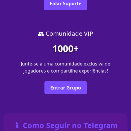
Falar Suporte
👥 Comunidade VIP
1000+
Junte-se a uma comunidade exclusiva de
jogadores e compartilhe experiências!
Entrar Grupo
📱 Como Seguir no Telegram