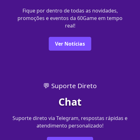
Fique por dentro de todas as novidades,
promoções e eventos da 60Game em tempo
real!
Ver Notícias
💬 Suporte Direto
Chat
Suporte direto via Telegram, respostas rápidas e
atendimento personalizado!