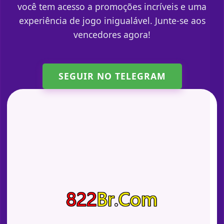
você tem acesso a promoções incríveis e uma
experiência de jogo inigualável. Junte-se aos
vencedores agora!
SEGUIR NO TELEGRAM