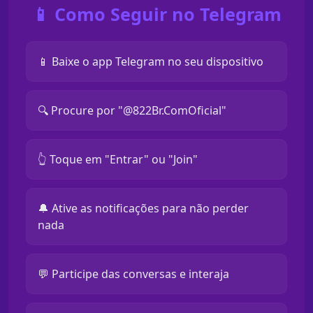
📱 Como Seguir no Telegram
📱 Baixe o app Telegram no seu dispositivo
🔍 Procure por "@822Br.ComOficial"
👆 Toque em "Entrar" ou "Join"
🔔 Ative as notificações para não perder
nada
💬 Participe das conversas e interaja