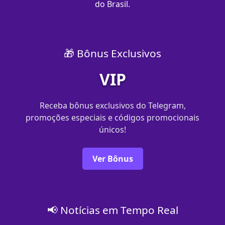
do Brasil.
🎁 Bônus Exclusivos
VIP
Receba bônus exclusivos do Telegram,
promoções especiais e códigos promocionais
únicos!
Ver Bônus
📢 Notícias em Tempo Real