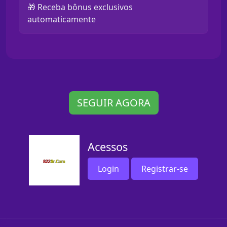
🎁 Receba bônus exclusivos
automaticamente
SEGUIR AGORA
Acessos
Login
Registrar-se