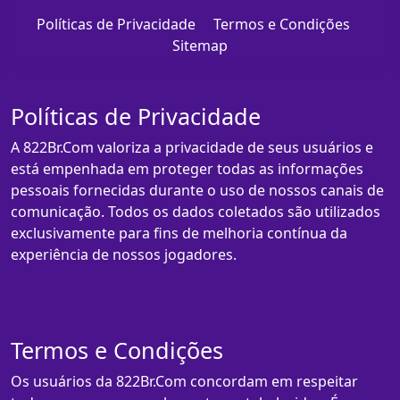
Políticas de Privacidade
Termos e Condições
Sitemap
Políticas de Privacidade
A 822Br.Com valoriza a privacidade de seus usuários e
está empenhada em proteger todas as informações
pessoais fornecidas durante o uso de nossos canais de
comunicação. Todos os dados coletados são utilizados
exclusivamente para fins de melhoria contínua da
experiência de nossos jogadores.
Termos e Condições
Os usuários da 822Br.Com concordam em respeitar