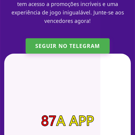
tem acesso a promoções incríveis e uma
experiência de jogo inigualável. Junte-se aos
vencedores agora!
SEGUIR NO TELEGRAM