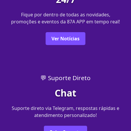
Fique por dentro de todas as novidades,
promoções e eventos da 87A APP em tempo real!
Ver Notícias
💬 Suporte Direto
Chat
Suporte direto via Telegram, respostas rápidas e
atendimento personalizado!