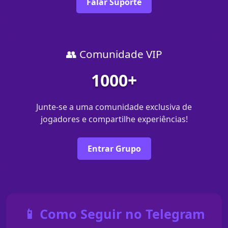
Falar Suporte
👥 Comunidade VIP
1000+
Junte-se a uma comunidade exclusiva de
jogadores e compartilhe experiências!
Entrar Grupo
📱 Como Seguir no Telegram