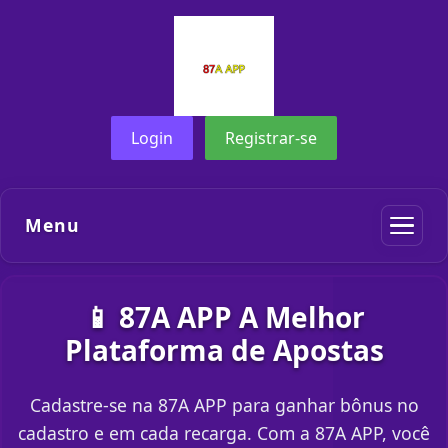
Login
Registrar-se
Menu
📱 87A APP A Melhor
Plataforma de Apostas
Cadastre-se na 87A APP para ganhar bônus no
cadastro e em cada recarga. Com a 87A APP, você