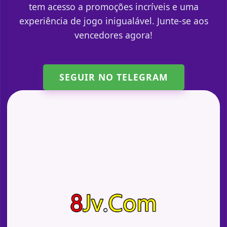
tem acesso a promoções incríveis e uma
experiência de jogo inigualável. Junte-se aos
vencedores agora!
SEGUIR NO TELEGRAM