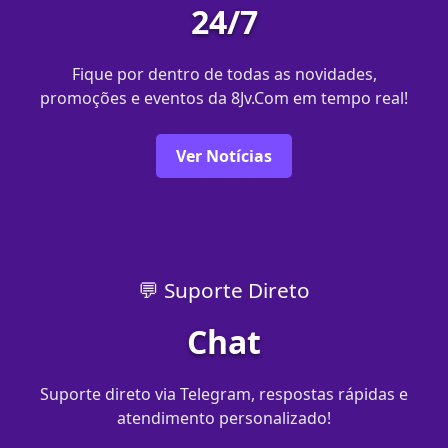
24/7
Fique por dentro de todas as novidades,
promoções e eventos da 8Jv.Com em tempo real!
Ver Notícias
💬 Suporte Direto
Chat
Suporte direto via Telegram, respostas rápidas e
atendimento personalizado!