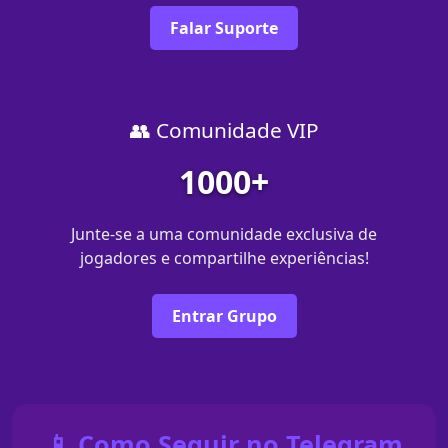
Falar Suporte
👥 Comunidade VIP
1000+
Junte-se a uma comunidade exclusiva de
jogadores e compartilhe experiências!
Entrar Grupo
📱 Como Seguir no Telegram