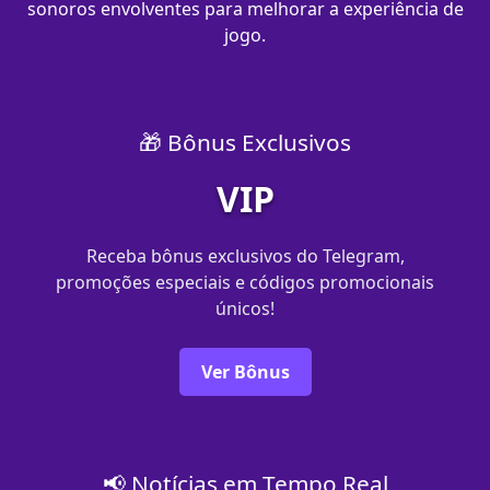
sonoros envolventes para melhorar a experiência de
jogo.
🎁 Bônus Exclusivos
VIP
Receba bônus exclusivos do Telegram,
promoções especiais e códigos promocionais
únicos!
Ver Bônus
📢 Notícias em Tempo Real