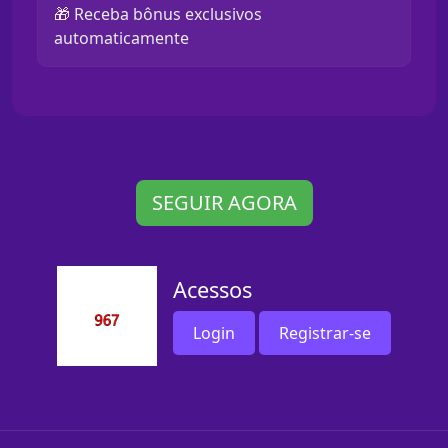
🎁 Receba bônus exclusivos
automaticamente
SEGUIR AGORA
Acessos
Login
Registrar-se